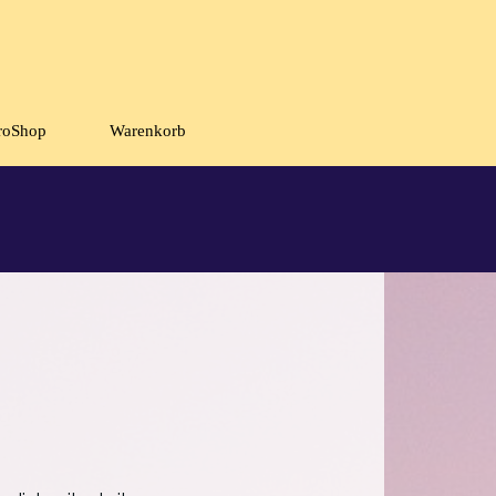
roShop
Warenkorb
▼
▼