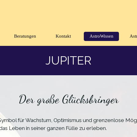
Menü überspringen
Beratungen
Kontakt
AstroWissen
Ast
▼
JUPITER
Der große Glücksbringer
s Symbol für Wachstum, Optimismus und grenzenlose Mögl
, das Leben in seiner ganzen Fülle zu erleben.