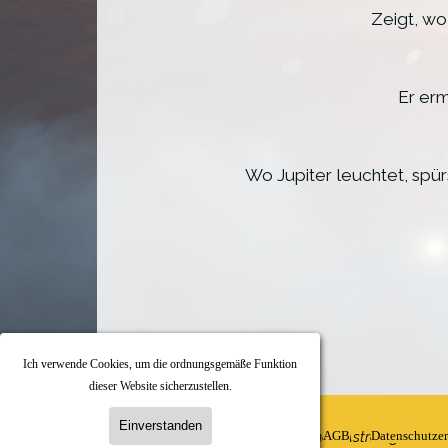
Zeigt, wo
Er erm
Wo Jupiter leuchtet, spür
Ich verwende Cookies, um die ordnungsgemäße Funktion
dieser Website sicherzustellen.
Einverstanden
Menü überspringen
Karin Kruse-Harder
Kontakt
Impressum
Beratende Astrologin
AGB
Datenschutze
@2005-2026 Individualastrologie