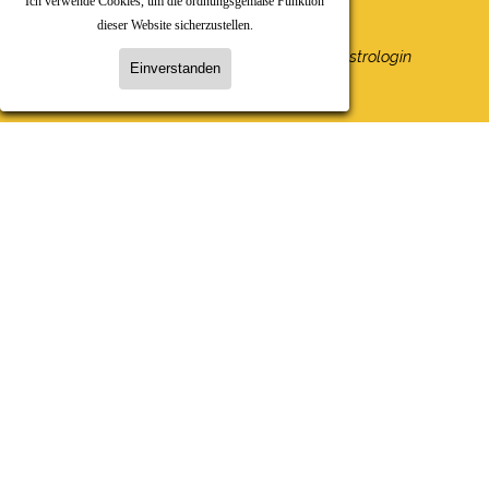
Ich verwende Cookies, um die ordnungsgemäße Funktion
dieser Website sicherzustellen.
Karin Kruse-Harder
Beratende Astrologin
Einverstanden
@2005-2026 Individualastrologie
Zurück zum Seiteninhalt